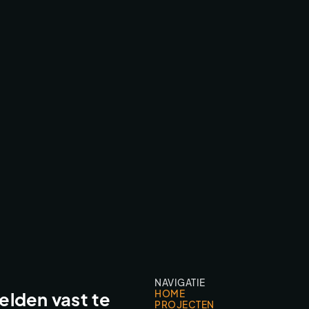
VI VANDAAG LEADER
TV & COMMERCIAL WORK
NAVIGATIE
HOME
lden vast te
PROJECTEN