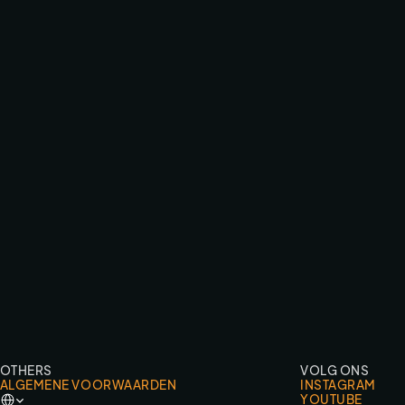
EFTELING ZOMERBEZOEK VIDEO
TV & COMMERCIAL WORK
OTHERS
VOLG ONS
ALGEMENE VOORWAARDEN
INSTAGRAM
Select Language
YOUTUBE