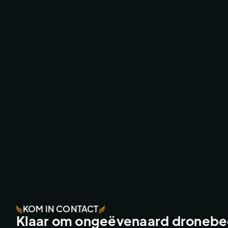
MATTHIJS GAAT DOOR - STROMAE
TV & COMMERCIAL WORK
KOM IN CONTACT
Klaar om ongeëvenaard dronebee