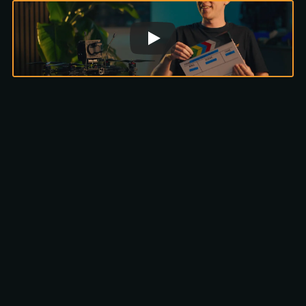
MAAK KENNIS MET HET TEAM
De experts achter elke
vlucht