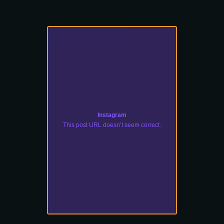
Instagram
This post URL doesn’t seem correct.