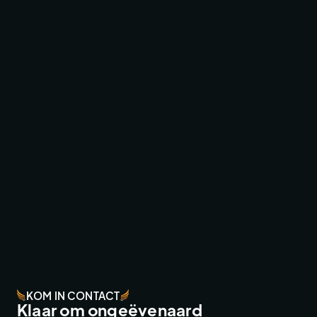
TV & COMMERCIAL WORK
EFTELING ZOMERBEZOEK VIDEO
TV & COMMERCIAL WORK
KOM IN CONTACT
Klaar om ongeëvenaard