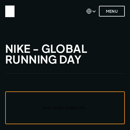
Select Language
Select Language
MENU
MENU
NIKE - GLOBAL 
RUNNING DAY
Error:
Invalid Youtube URL.