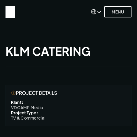
Select Language
Select Language
MENU
MENU
KLM CATERING
PROJECT DETAILS
Klant:
VDCAMP Media
Project Type:
TV & Commercial