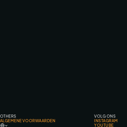
EFTELING ZOMERBEZOEK VIDEO
TV & COMMERCIAL WORK
OTHERS
VOLG ONS
ALGEMENE VOORWAARDEN
INSTAGRAM
Select Language
YOUTUBE