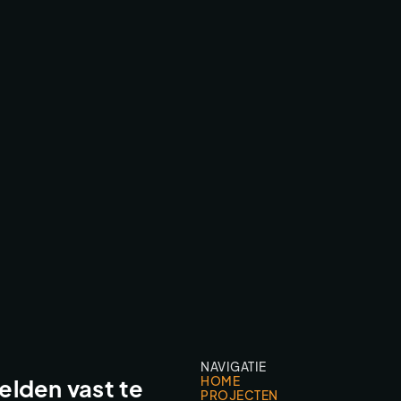
VI VANDAAG LEADER
TV & COMMERCIAL WORK
NAVIGATIE
HOME
lden vast te
PROJECTEN