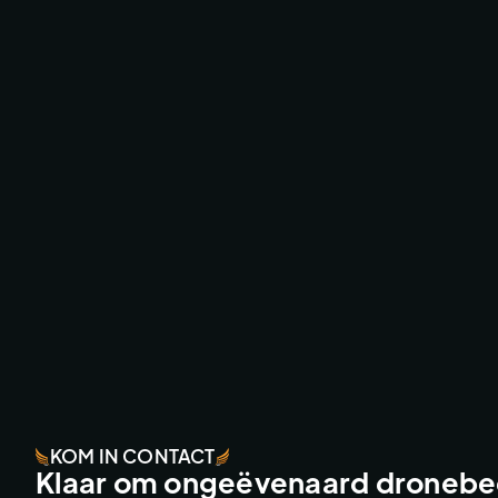
MATTHIJS GAAT DOOR - STROMAE
TV & COMMERCIAL WORK
KOM IN CONTACT
Klaar om ongeëvenaard dronebee