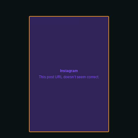
Instagram
This post URL doesn’t seem correct.