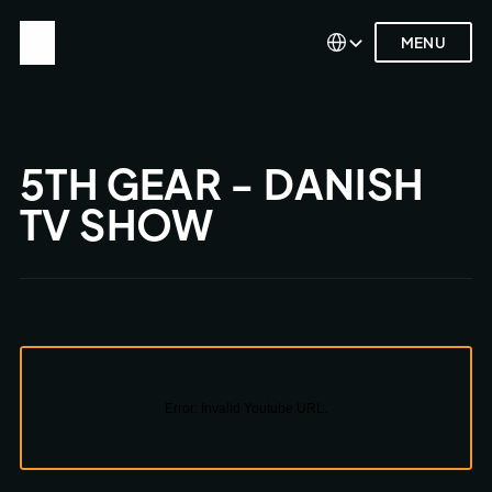
Select Language
Select Language
MENU
MENU
5TH GEAR - DANISH 
TV SHOW
Error:
Invalid Youtube URL.