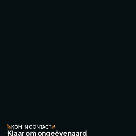
TV & COMMERCIAL WORK
EFTELING ZOMERBEZOEK VIDEO
TV & COMMERCIAL WORK
KOM IN CONTACT
Klaar om ongeëvenaard