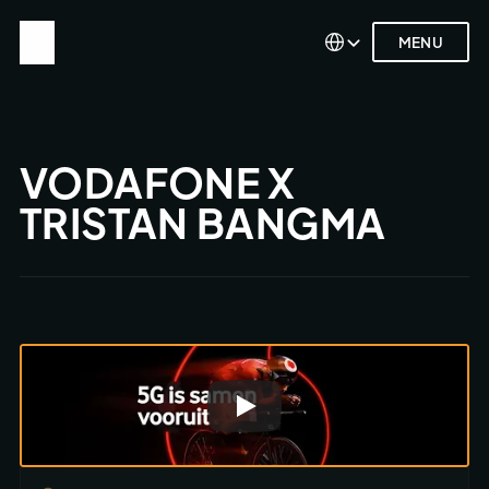
Select Language
Select Language
MENU
MENU
VODAFONE X 
TRISTAN BANGMA