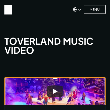
Select Language
Select Language
MENU
MENU
TOVERLAND MUSIC 
VIDEO