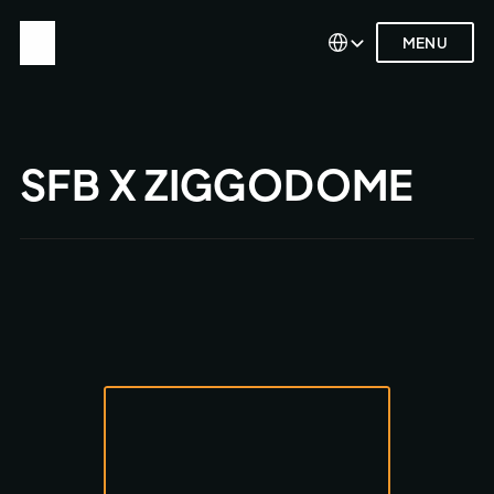
Select Language
Select Language
MENU
MENU
SFB X ZIGGODOME