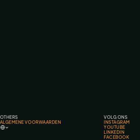
RED BULL HARDLINE ONE-TAKE
ACTION SPORTS
OTHERS
VOLG ONS
ALGEMENE VOORWAARDEN
INSTAGRAM
Select Language
YOUTUBE
LINKEDIN
FACEBOOK