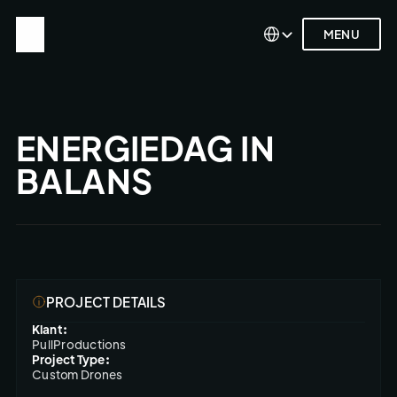
Select Language
Select Language
MENU
MENU
ENERGIEDAG IN 
BALANS
PROJECT DETAILS
Klant:
PullProductions
Project Type:
Custom Drones