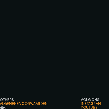
SNOLLEBOLLEKES IN CONCERT ‘24
FESTIVALS & EVENTS
OTHERS
VOLG ONS
ALGEMENE VOORWAARDEN
INSTAGRAM
Select Language
YOUTUBE