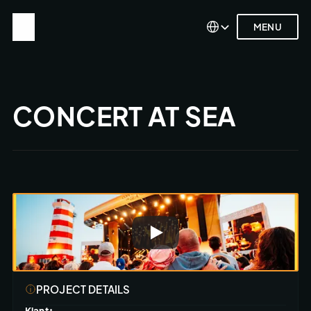
Select Language
Select Language
MENU
MENU
CONCERT AT SEA
PROJECT DETAILS
Klant: