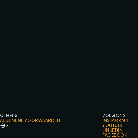
AUDI HOONITRON / ETRON
CINEMA CAMERA FPV
OTHERS
VOLG ONS
ALGEMENE VOORWAARDEN
INSTAGRAM
Select Language
YOUTUBE
LINKEDIN
FACEBOOK