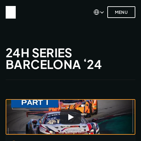
Select Language
Select Language
MENU
MENU
24H SERIES 
BARCELONA ‘24