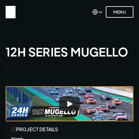
Select Language
Select Language
MENU
MENU
12H SERIES MUGELLO
PROJECT DETAILS
Klant: